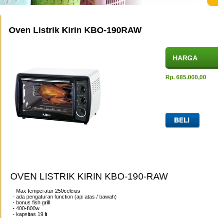
Oven Listrik Kirin KBO-190RAW
HARGA
Rp. 685.000,00
OVEN LISTRIK KIRIN KBO-190-RAW
- Max temperatur 250celcius
- ada pengaturan function (api atas / bawah)
- bonus fish grill
- 400-800w
- kapsitas 19 lt