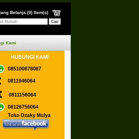
ang Belanja (0) Item(s)
gi Kami
HUBUN
GI KAMI
085100878087
0811946064
0811156064
08126756064
Toko Dzaky Mulya