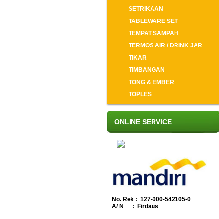
SETRIKAAN
TABLEWARE SET
TEMPAT SAMPAH
TERMOS AIR / DRINK JAR
TIKAR
TIMBANGAN
TONG & EMBER
TOPLES
ONLINE SERVICE
No. Rek : 127-000-542105-0
A/ N : Firdaus