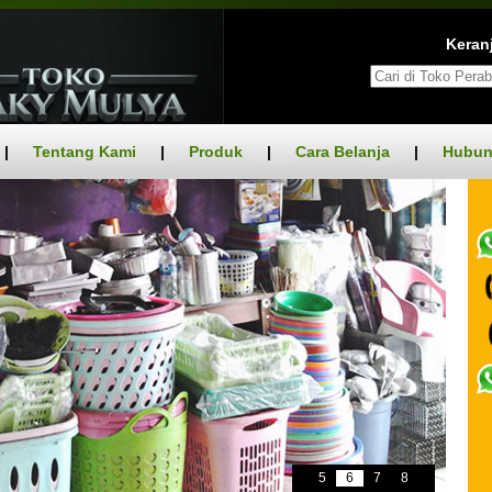
Keranj
|
Tentang Kami
|
Produk
|
Cara Belanja
|
Hubun
5
6
7
8