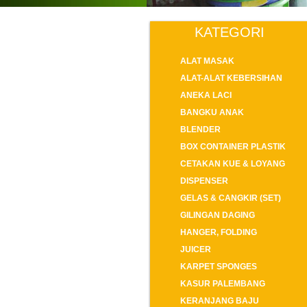
KATEGORI
ALAT MASAK
ALAT-ALAT KEBERSIHAN
ANEKA LACI
BANGKU ANAK
BLENDER
BOX CONTAINER PLASTIK
CETAKAN KUE & LOYANG
DISPENSER
GELAS & CANGKIR (SET)
GILINGAN DAGING
HANGER, FOLDING
JUICER
KARPET SPONGES
KASUR PALEMBANG
KERANJANG BAJU