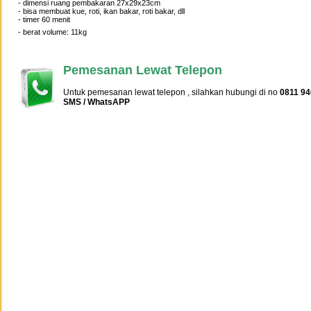
- dimensi ruang pembakaran 27x29x23cm
- bisa membuat kue, roti, ikan bakar, roti bakar, dll
- timer 60 menit
- berat volume: 11kg
Pemesanan Lewat Telepon
Untuk pemesanan lewat telepon , silahkan hubungi di no
0811 94
SMS / WhatsAPP