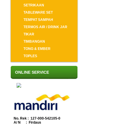
SETRIKAAN
TABLEWARE SET
TEMPAT SAMPAH
TERMOS AIR / DRINK JAR
TIKAR
TIMBANGAN
TONG & EMBER
TOPLES
ONLINE SERVICE
No. Rek : 127-000-542105-0
A/ N : Firdaus