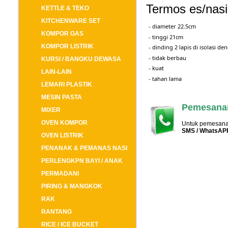
Termos es/nasi 
KETTLE & TEKO
KITCHENWARE SET
- diameter 22.5cm
KOMPOR GAS
- tinggi 21cm
KOMPOR LISTRIK
- dinding 2 lapis di isolasi 
- tidak berbau
KURSI / BANGKU DEWASA
- kuat
LAIN-LAIN
- tahan lama
LEMARI PLASTIK
MESIN PASTA
Pemesanan
MIXER
OVEN KOMPOR
Untuk pemesanan
SMS / WhatsAP
OVEN LISTRIK
PENANAK & PEMANAS NASI
PERLENGKPN BAYI / ANAK
PERMADANI
PIRING & MANGKOK
RAK
RANTANG
RICE / ICE BUCKET