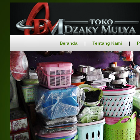
Beranda
|
Tentang Kami
|
P