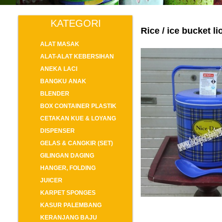
KATEGORI
Rice / ice bucket li
ALAT MASAK
ALAT-ALAT KEBERSIHAN
ANEKA LACI
BANGKU ANAK
BLENDER
BOX CONTAINER PLASTIK
CETAKAN KUE & LOYANG
DISPENSER
GELAS & CANGKIR (SET)
GILINGAN DAGING
HANGER, FOLDING
JUICER
KARPET SPONGES
KASUR PALEMBANG
KERANJANG BAJU