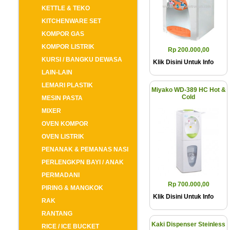
KETTLE & TEKO
KITCHENWARE SET
KOMPOR GAS
KOMPOR LISTRIK
Rp 200.000,00
KURSI / BANGKU DEWASA
Klik Disini Untuk Info
LAIN-LAIN
LEMARI PLASTIK
Miyako WD-389 HC Hot &
Cold
MESIN PASTA
MIXER
OVEN KOMPOR
OVEN LISTRIK
PENANAK & PEMANAS NASI
PERLENGKPN BAYI / ANAK
PERMADANI
Rp 700.000,00
PIRING & MANGKOK
Klik Disini Untuk Info
RAK
RANTANG
Kaki Dispenser Steinless
RICE / ICE BUCKET