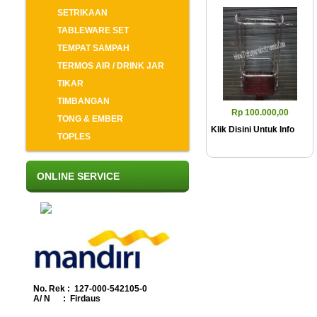
SETRIKAAN
TABLEWARE SET
TEMPAT SAMPAH
TERMOS AIR / DRINK JAR
TIKAR
TIMBANGAN
Rp 100.000,00
TONG & EMBER
Klik Disini Untuk Info
TOPLES
ONLINE SERVICE
No. Rek : 127-000-542105-0
A/ N : Firdaus