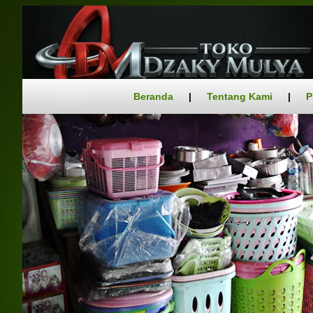
Beranda
|
Tentang Kami
|
P