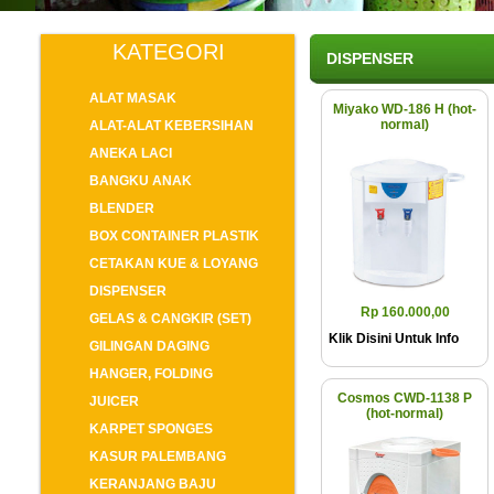
KATEGORI
DISPENSER
ALAT MASAK
Miyako WD-186 H (hot-
normal)
ALAT-ALAT KEBERSIHAN
ANEKA LACI
BANGKU ANAK
BLENDER
BOX CONTAINER PLASTIK
CETAKAN KUE & LOYANG
DISPENSER
Rp 160.000,00
GELAS & CANGKIR (SET)
Klik Disini Untuk Info
GILINGAN DAGING
HANGER, FOLDING
Cosmos CWD-1138 P
JUICER
(hot-normal)
KARPET SPONGES
KASUR PALEMBANG
KERANJANG BAJU