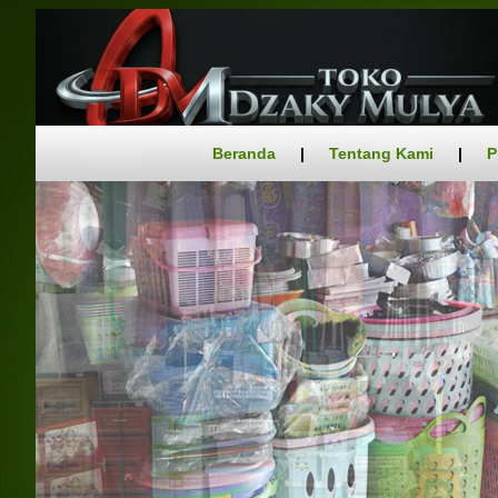
Beranda
|
Tentang Kami
|
P