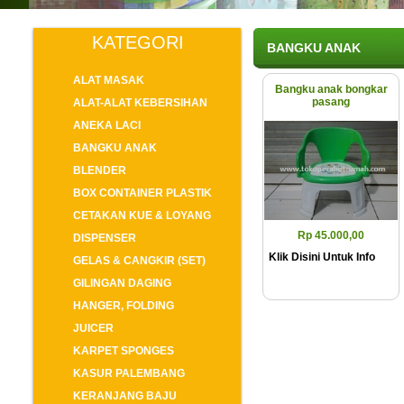
KATEGORI
BANGKU ANAK
ALAT MASAK
Bangku anak bongkar
pasang
ALAT-ALAT KEBERSIHAN
ANEKA LACI
BANGKU ANAK
BLENDER
BOX CONTAINER PLASTIK
CETAKAN KUE & LOYANG
Rp 45.000,00
DISPENSER
Klik Disini Untuk Info
GELAS & CANGKIR (SET)
GILINGAN DAGING
HANGER, FOLDING
JUICER
KARPET SPONGES
KASUR PALEMBANG
KERANJANG BAJU