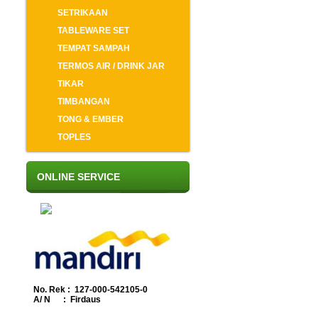
SETRIKAAN
TABLEWARE SET
TEMPAT SAMPAH
TERMOS AIR / DRINK JAR
TIKAR
TIMBANGAN
TONG & EMBER
TOPLES
ONLINE SERVICE
No. Rek : 127-000-542105-0
A/ N : Firdaus