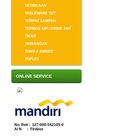
SETRIKAAN
TABLEWARE SET
TEMPAT SAMPAH
TERMOS AIR / DRINK JAR
TIKAR
TIMBANGAN
TONG & EMBER
TOPLES
ONLINE SERVICE
No. Rek : 127-000-542105-0
A/ N : Firdaus