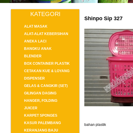
KATEGORI
Shinpo Sip 327
ALAT MASAK
ALAT-ALAT KEBERSIHAN
ANEKA LACI
BANGKU ANAK
BLENDER
BOX CONTAINER PLASTIK
CETAKAN KUE & LOYANG
DISPENSER
GELAS & CANGKIR (SET)
GILINGAN DAGING
HANGER, FOLDING
JUICER
KARPET SPONGES
KASUR PALEMBANG
bahan plastik
KERANJANG BAJU