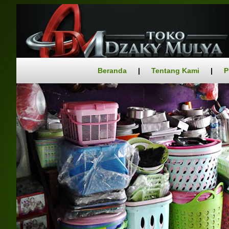
Beranda
|
Tentang Kami
|
P