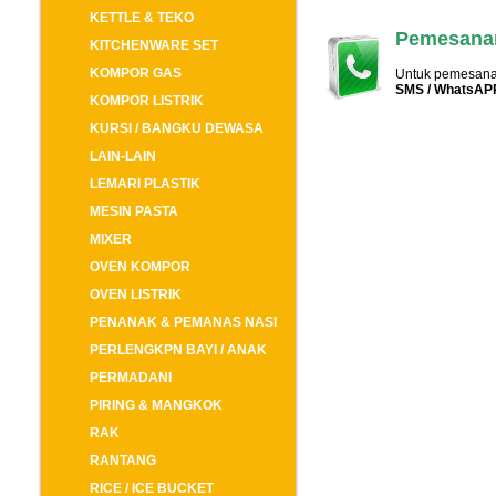
KETTLE & TEKO
Pemesanan
KITCHENWARE SET
KOMPOR GAS
Untuk pemesanan
SMS / WhatsAP
KOMPOR LISTRIK
KURSI / BANGKU DEWASA
LAIN-LAIN
LEMARI PLASTIK
MESIN PASTA
MIXER
OVEN KOMPOR
OVEN LISTRIK
PENANAK & PEMANAS NASI
PERLENGKPN BAYI / ANAK
PERMADANI
PIRING & MANGKOK
RAK
RANTANG
RICE / ICE BUCKET