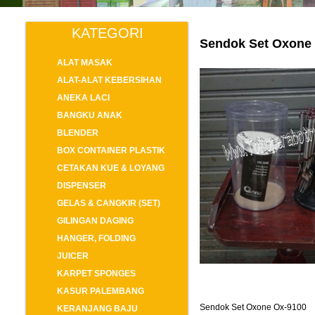
KATEGORI
Sendok Set Oxone
ALAT MASAK
ALAT-ALAT KEBERSIHAN
ANEKA LACI
BANGKU ANAK
BLENDER
BOX CONTAINER PLASTIK
CETAKAN KUE & LOYANG
DISPENSER
GELAS & CANGKIR (SET)
GILINGAN DAGING
HANGER, FOLDING
JUICER
KARPET SPONGES
KASUR PALEMBANG
Sendok Set Oxone Ox-9100
KERANJANG BAJU