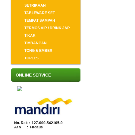
SETRIKAAN
TABLEWARE SET
TEMPAT SAMPAH
TERMOS AIR / DRINK JAR
TIKAR
TIMBANGAN
TONG & EMBER
TOPLES
ONLINE SERVICE
No. Rek : 127-000-542105-0
A/ N : Firdaus