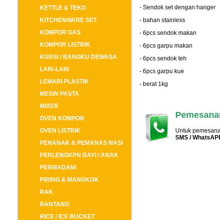
- Sendok set dengan hanger
KETTLE & TEKO
KITCHENWARE SET
- bahan stainless
KOMPOR GAS
- 6pcs sendok makan
KOMPOR LISTRIK
- 6pcs garpu makan
KURSI / BANGKU DEWASA
- 6pcs sendok teh
LAIN-LAIN
- 6pcs garpu kue
LEMARI PLASTIK
- berat 1kg
MESIN PASTA
MIXER
Pemesanan
OVEN KOMPOR
OVEN LISTRIK
Untuk pemesanan
SMS / WhatsAP
PENANAK & PEMANAS NASI
PERLENGKPN BAYI / ANAK
PERMADANI
PIRING & MANGKOK
RAK
RANTANG
RICE / ICE BUCKET