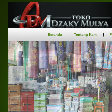
Beranda
|
Tentang Kami
|
P