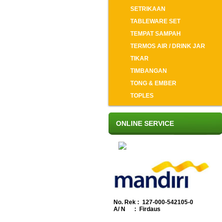
SETRIKAAN
TABLEWARE SET
TEMPAT SAMPAH
TERMOS AIR / DRINK JAR
TIKAR
TIMBANGAN
TONG & EMBER
TOPLES
ONLINE SERVICE
No. Rek : 127-000-542105-0
A/ N : Firdaus