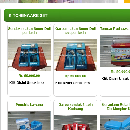
KITCHENWARE SET
Sendok makan Super Doll
Garpu makan Super Doll
Tempat Roti tawar
per lusin
set per lusin
Rp 50.000,
Rp 60.000,00
Rp 60.000,00
Klik Disini Untuk 
Klik Disini Untuk Info
Klik Disini Untuk Info
Pengiris bawang
Garpu sendok 3 coin
Keranjang Belanj
Kedaung
Rio Maspion K