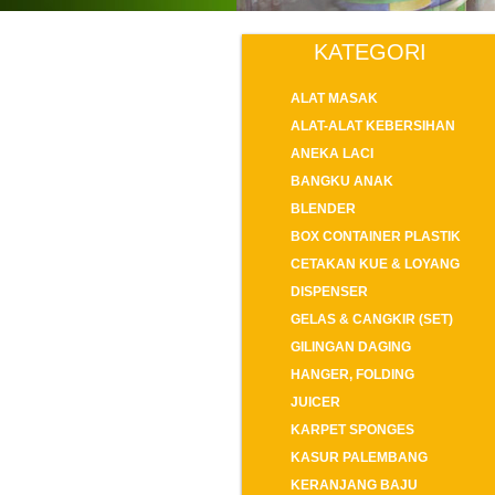
KATEGORI
ALAT MASAK
ALAT-ALAT KEBERSIHAN
ANEKA LACI
BANGKU ANAK
BLENDER
BOX CONTAINER PLASTIK
CETAKAN KUE & LOYANG
DISPENSER
GELAS & CANGKIR (SET)
GILINGAN DAGING
HANGER, FOLDING
JUICER
KARPET SPONGES
KASUR PALEMBANG
KERANJANG BAJU