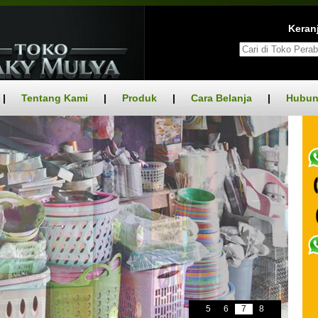
Keranj
|
Tentang Kami
|
Produk
|
Cara Belanja
|
Hubun
5
6
7
8