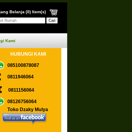
ang Belanja (0) Item(s)
gi Kami
HUBUN
GI KAMI
085100878087
0811946064
0811156064
08126756064
Toko Dzaky Mulya