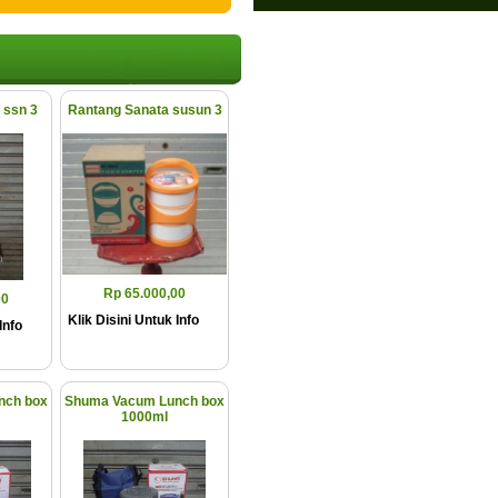
 ssn 3
Rantang Sanata susun 3
Rp 65.000,00
00
Klik Disini Untuk Info
Info
nch box
Shuma Vacum Lunch box
1000ml