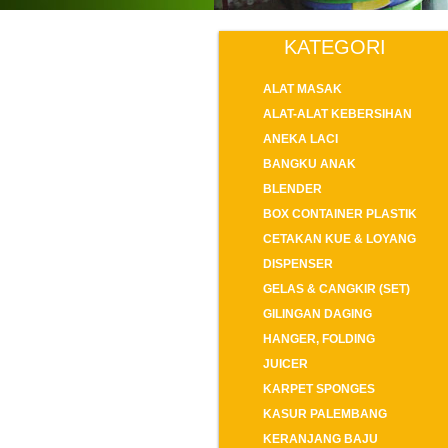
KATEGORI
ALAT MASAK
ALAT-ALAT KEBERSIHAN
ANEKA LACI
BANGKU ANAK
BLENDER
BOX CONTAINER PLASTIK
CETAKAN KUE & LOYANG
DISPENSER
GELAS & CANGKIR (SET)
GILINGAN DAGING
HANGER, FOLDING
JUICER
KARPET SPONGES
KASUR PALEMBANG
KERANJANG BAJU