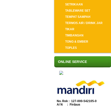
SETRIKAAN
TABLEWARE SET
TEMPAT SAMPAH
TERMOS AIR / DRINK JAR
TIKAR
TIMBANGAN
TONG & EMBER
TOPLES
ONLINE SERVICE
No. Rek : 127-000-542105-0
A/ N : Firdaus