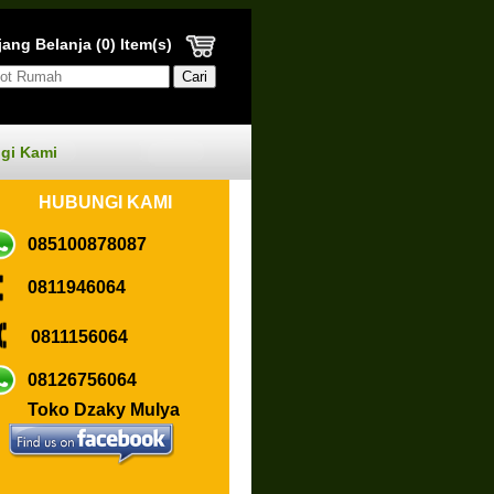
ang Belanja (0) Item(s)
gi Kami
HUBUN
GI KAMI
085100878087
0811946064
0811156064
08126756064
Toko Dzaky Mulya