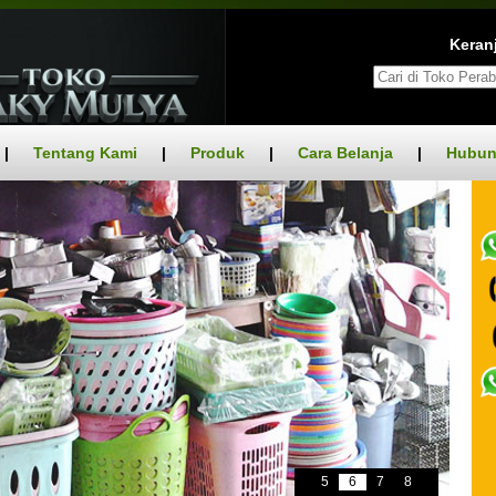
Keranj
|
Tentang Kami
|
Produk
|
Cara Belanja
|
Hubun
5
6
7
8