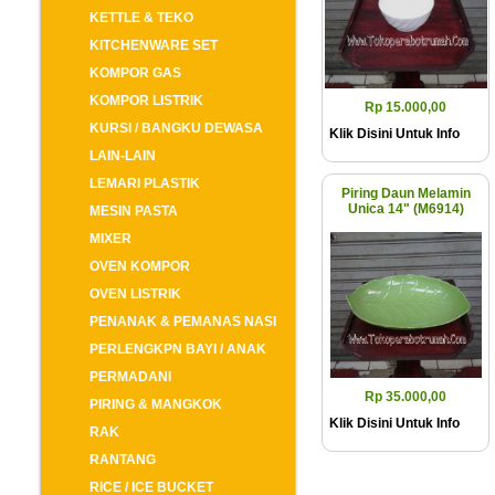
KETTLE & TEKO
KITCHENWARE SET
KOMPOR GAS
KOMPOR LISTRIK
Rp 15.000,00
KURSI / BANGKU DEWASA
Klik Disini Untuk Info
LAIN-LAIN
LEMARI PLASTIK
Piring Daun Melamin
Unica 14" (M6914)
MESIN PASTA
MIXER
OVEN KOMPOR
OVEN LISTRIK
PENANAK & PEMANAS NASI
PERLENGKPN BAYI / ANAK
PERMADANI
Rp 35.000,00
PIRING & MANGKOK
Klik Disini Untuk Info
RAK
RANTANG
RICE / ICE BUCKET