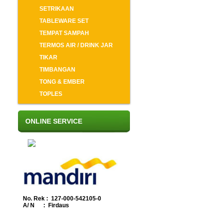
SETRIKAAN
TABLEWARE SET
TEMPAT SAMPAH
TERMOS AIR / DRINK JAR
TIKAR
TIMBANGAN
TONG & EMBER
TOPLES
ONLINE SERVICE
No. Rek : 127-000-542105-0
A/ N : Firdaus