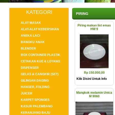
KATEGORI
PIRING
ALAT MASAK
Piring makan list emas
HW 9
ALAT-ALAT KEBERSIHAN
ANEKA LACI
BANGKU ANAK
BLENDER
BOX CONTAINER PLASTIK
CETAKAN KUE & LOYANG
DISPENSER
Rp 150.000,00
GELAS & CANGKIR (SET)
Klik Disini Untuk Info
GILINGAN DAGING
HANGER, FOLDING
Mangkok melamin Unica
JUICER
M 9060
KARPET SPONGES
KASUR PALEMBANG
KERANJANG BAJU