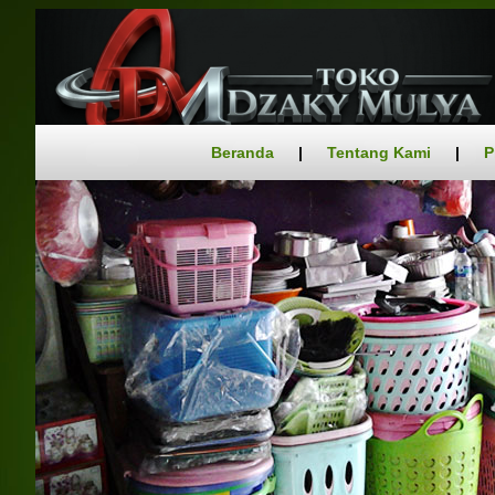
Beranda
|
Tentang Kami
|
P