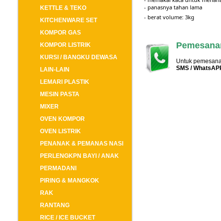
- panasnya tahan lama
KETTLE & TEKO
- berat volume: 3kg
KITCHENWARE SET
KOMPOR GAS
Pemesanan
KOMPOR LISTRIK
KURSI / BANGKU DEWASA
Untuk pemesanan
SMS / WhatsAP
LAIN-LAIN
LEMARI PLASTIK
MESIN PASTA
MIXER
OVEN KOMPOR
OVEN LISTRIK
PENANAK & PEMANAS NASI
PERLENGKPN BAYI / ANAK
PERMADANI
PIRING & MANGKOK
RAK
RANTANG
RICE / ICE BUCKET