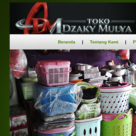
Beranda
|
Tentang Kami
|
P