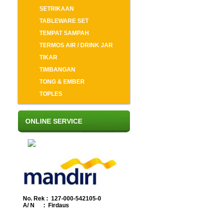
SETRIKAAN
TABLEWARE SET
TEMPAT SAMPAH
TERMOS AIR / DRINK JAR
TIKAR
TIMBANGAN
TONG & EMBER
TOPLES
ONLINE SERVICE
No. Rek : 127-000-542105-0
A/ N : Firdaus