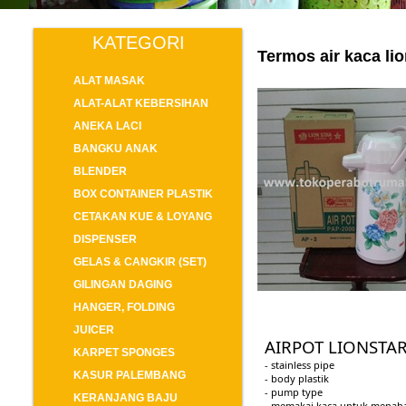
KATEGORI
Termos air kaca lio
ALAT MASAK
ALAT-ALAT KEBERSIHAN
ANEKA LACI
BANGKU ANAK
BLENDER
BOX CONTAINER PLASTIK
CETAKAN KUE & LOYANG
DISPENSER
GELAS & CANGKIR (SET)
GILINGAN DAGING
HANGER, FOLDING
JUICER
AIRPOT LIONSTAR
KARPET SPONGES
- stainless pipe
KASUR PALEMBANG
- body plastik
- pump type
KERANJANG BAJU
- memakai kaca untuk menah