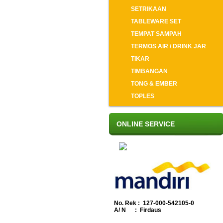
SETRIKAAN
TABLEWARE SET
TEMPAT SAMPAH
TERMOS AIR / DRINK JAR
TIKAR
TIMBANGAN
TONG & EMBER
TOPLES
ONLINE SERVICE
No. Rek : 127-000-542105-0
A/ N : Firdaus