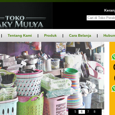
Keranj
|
Tentang Kami
|
Produk
|
Cara Belanja
|
Hubun
5
6
7
8