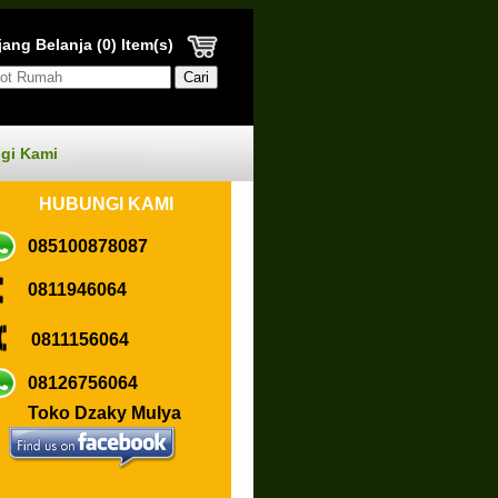
ang Belanja (0) Item(s)
gi Kami
HUBUN
GI KAMI
085100878087
0811946064
0811156064
08126756064
Toko Dzaky Mulya