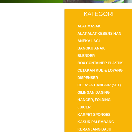
KATEGORI
ALAT MASAK
ALAT-ALAT KEBERSIHAN
ANEKA LACI
BANGKU ANAK
BLENDER
BOX CONTAINER PLASTIK
CETAKAN KUE & LOYANG
DISPENSER
GELAS & CANGKIR (SET)
GILINGAN DAGING
HANGER, FOLDING
JUICER
KARPET SPONGES
KASUR PALEMBANG
KERANJANG BAJU