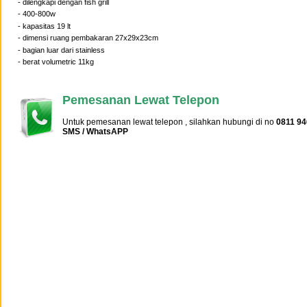
- dilengkapi dengan fish grill
- 400-800w
- kapasitas 19 lt
- dimensi ruang pembakaran 27x29x23cm
- bagian luar dari stainless
- berat volumetric 11kg
Pemesanan Lewat Telepon
Untuk pemesanan lewat telepon , silahkan hubungi di no
0811 94
SMS / WhatsAPP