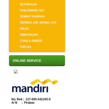
SETRIKAAN
TABLEWARE SET
TEMPAT SAMPAH
TERMOS AIR / DRINK JAR
TIKAR
TIMBANGAN
TONG & EMBER
TOPLES
ONLINE SERVICE
No. Rek : 127-000-542105-0
A/ N : Firdaus