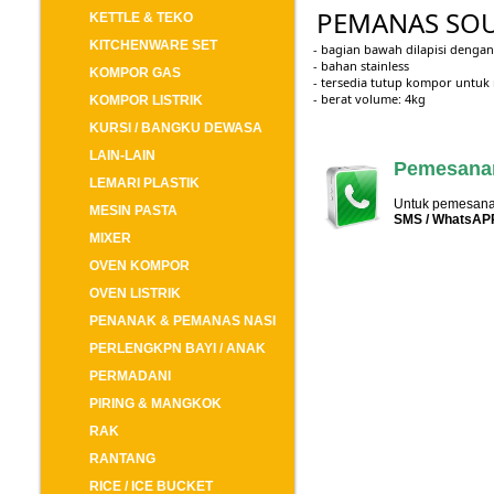
PEMANAS SOU
KETTLE & TEKO
KITCHENWARE SET
- bagian bawah dilapisi denga
- bahan stainless
KOMPOR GAS
- tersedia tutup kompor untuk
- berat volume: 4kg
KOMPOR LISTRIK
KURSI / BANGKU DEWASA
LAIN-LAIN
Pemesanan
LEMARI PLASTIK
Untuk pemesanan
MESIN PASTA
SMS / WhatsAP
MIXER
OVEN KOMPOR
OVEN LISTRIK
PENANAK & PEMANAS NASI
PERLENGKPN BAYI / ANAK
PERMADANI
PIRING & MANGKOK
RAK
RANTANG
RICE / ICE BUCKET