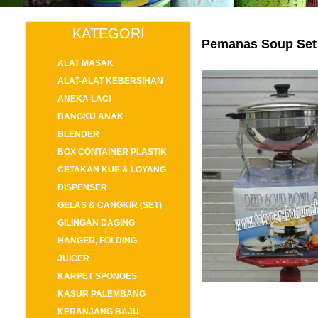
KATEGORI
Pemanas Soup Set
ALAT MASAK
ALAT-ALAT KEBERSIHAN
ANEKA LACI
BANGKU ANAK
BLENDER
BOX CONTAINER PLASTIK
CETAKAN KUE & LOYANG
DISPENSER
GELAS & CANGKIR (SET)
GILINGAN DAGING
HANGER, FOLDING
JUICER
KARPET SPONGES
KASUR PALEMBANG
KERANJANG BAJU