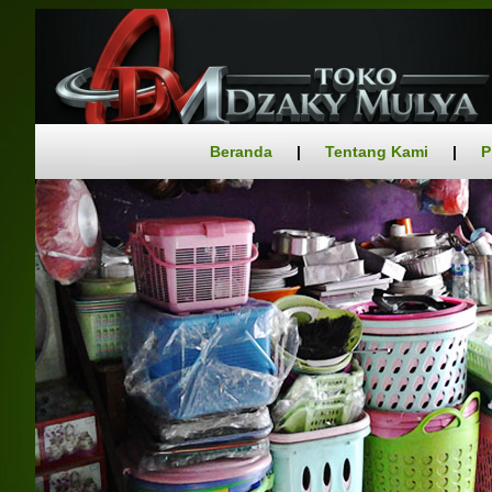
Beranda
|
Tentang Kami
|
P