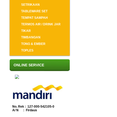
SETRIKAAN
TABLEWARE SET
TEMPAT SAMPAH
TERMOS AIR / DRINK JAR
TIKAR
TIMBANGAN
TONG & EMBER
TOPLES
ONLINE SERVICE
No. Rek : 127-000-542105-0
A/ N : Firdaus