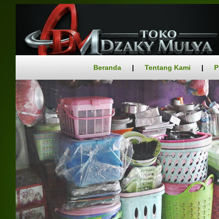
Beranda
|
Tentang Kami
|
P