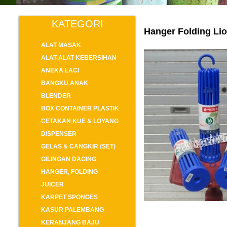
KATEGORI
Hanger Folding Lio
ALAT MASAK
ALAT-ALAT KEBERSIHAN
ANEKA LACI
BANGKU ANAK
BLENDER
BOX CONTAINER PLASTIK
CETAKAN KUE & LOYANG
DISPENSER
GELAS & CANGKIR (SET)
GILINGAN DAGING
HANGER, FOLDING
JUICER
KARPET SPONGES
KASUR PALEMBANG
KERANJANG BAJU