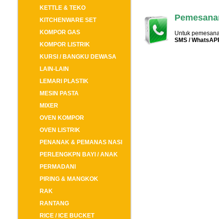
KETTLE & TEKO
Pemesanan
KITCHENWARE SET
KOMPOR GAS
Untuk pemesanan
SMS / WhatsAP
KOMPOR LISTRIK
KURSI / BANGKU DEWASA
LAIN-LAIN
LEMARI PLASTIK
MESIN PASTA
MIXER
OVEN KOMPOR
OVEN LISTRIK
PENANAK & PEMANAS NASI
PERLENGKPN BAYI / ANAK
PERMADANI
PIRING & MANGKOK
RAK
RANTANG
RICE / ICE BUCKET