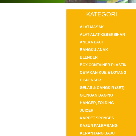
KATEGORI
ALAT MASAK
ALAT-ALAT KEBERSIHAN
ANEKA LACI
BANGKU ANAK
BLENDER
BOX CONTAINER PLASTIK
CETAKAN KUE & LOYANG
DISPENSER
GELAS & CANGKIR (SET)
GILINGAN DAGING
HANGER, FOLDING
JUICER
KARPET SPONGES
KASUR PALEMBANG
KERANJANG BAJU