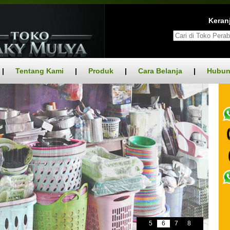
Keranj
|
Tentang Kami
|
Produk
|
Cara Belanja
|
Hubun
5
6
7
8