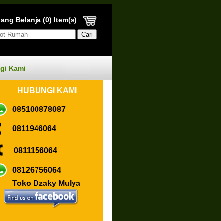
ang Belanja (0) Item(s)
gi Kami
HUBUN
GI KAMI
085100878087
0811946064
0811156064
08126756064
Toko Dzaky Mulya