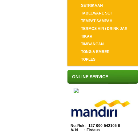
SETRIKAAN
TABLEWARE SET
TEMPAT SAMPAH
TERMOS AIR / DRINK JAR
TIKAR
TIMBANGAN
TONG & EMBER
TOPLES
ONLINE SERVICE
No. Rek : 127-000-542105-0
A/ N : Firdaus