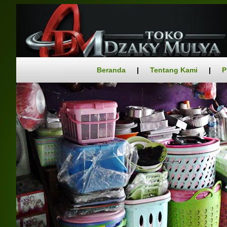
Beranda
|
Tentang Kami
|
P