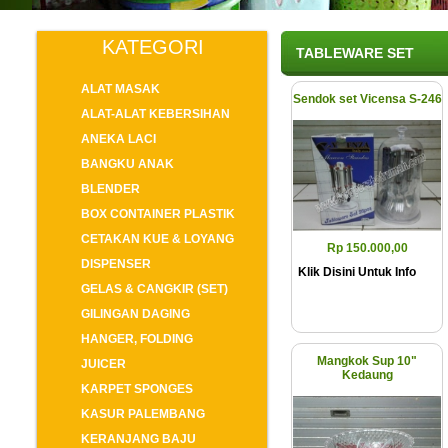
KATEGORI
TABLEWARE SET
ALAT MASAK
Sendok set Vicensa S-246
ALAT-ALAT KEBERSIHAN
ANEKA LACI
BANGKU ANAK
BLENDER
BOX CONTAINER PLASTIK
CETAKAN KUE & LOYANG
Rp 150.000,00
DISPENSER
Klik Disini Untuk Info
GELAS & CANGKIR (SET)
GILINGAN DAGING
HANGER, FOLDING
Mangkok Sup 10"
JUICER
Kedaung
KARPET SPONGES
KASUR PALEMBANG
KERANJANG BAJU