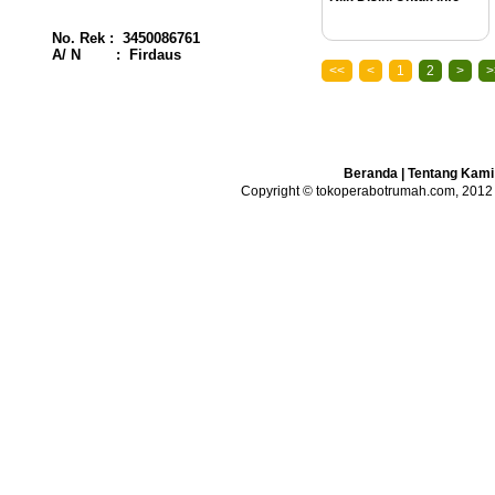
No. Rek : 3450086761
A/ N : Firdaus
<<
<
1
2
>
>
Beranda
|
Tentang Kami
Copyright © tokoperabotrumah.com, 2012 