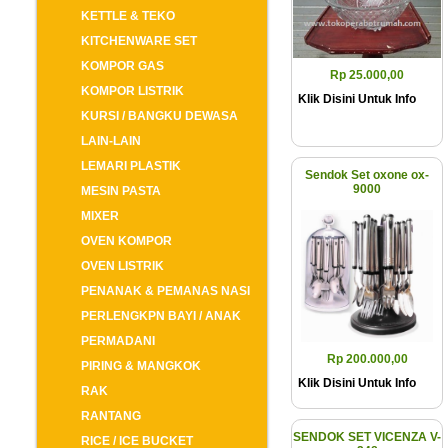
KETTLE & TEKO
KITCHENWARE SET
KOMPOR GAS
Rp 25.000,00
KOMPOR LISTRIK
Klik Disini Untuk Info
KURSI / BANGKU DEWASA
LAIN-LAIN
LEMARI PLASTIK
Sendok Set oxone ox-
9000
MESIN PASTA
MIXER
OVEN KOMPOR
OVEN LISTRIK
PENANAK & PEMANAS NASI
PERLENGKPN BAYI / ANAK
PERMADANI
Rp 200.000,00
PIRING & MANGKOK
Klik Disini Untuk Info
RAK
RANTANG
SENDOK SET VICENZA V-
RICE / ICE BUCKET