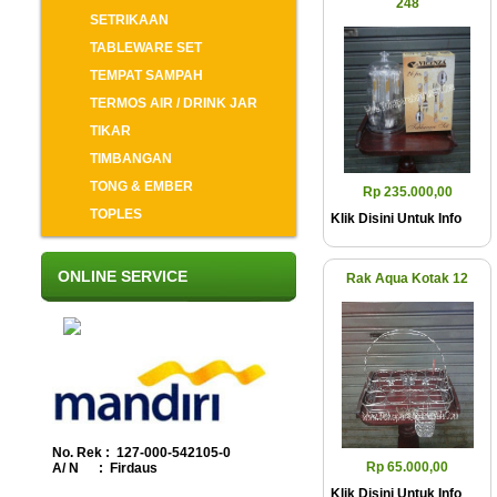
248
SETRIKAAN
TABLEWARE SET
TEMPAT SAMPAH
TERMOS AIR / DRINK JAR
TIKAR
TIMBANGAN
TONG & EMBER
Rp 235.000,00
TOPLES
Klik Disini Untuk Info
ONLINE SERVICE
Rak Aqua Kotak 12
No. Rek : 127-000-542105-0
Rp 65.000,00
A/ N : Firdaus
Klik Disini Untuk Info