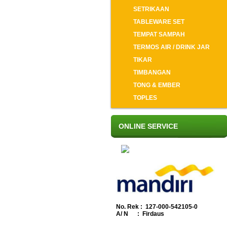
SETRIKAAN
TABLEWARE SET
TEMPAT SAMPAH
TERMOS AIR / DRINK JAR
TIKAR
TIMBANGAN
TONG & EMBER
TOPLES
ONLINE SERVICE
No. Rek : 127-000-542105-0
A/ N : Firdaus