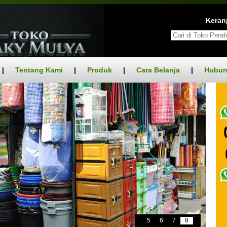
Keranj
|
Tentang Kami
|
Produk
|
Cara Belanja
|
Hubun
5
6
7
8