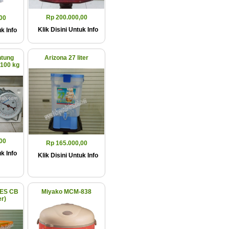
Rp 200.000,00
00
Klik Disini Untuk Info
k Info
ntung
Arizona 27 liter
100 kg
00
Rp 165.000,00
k Info
Klik Disini Untuk Info
ES CB
Miyako MCM-838
er)