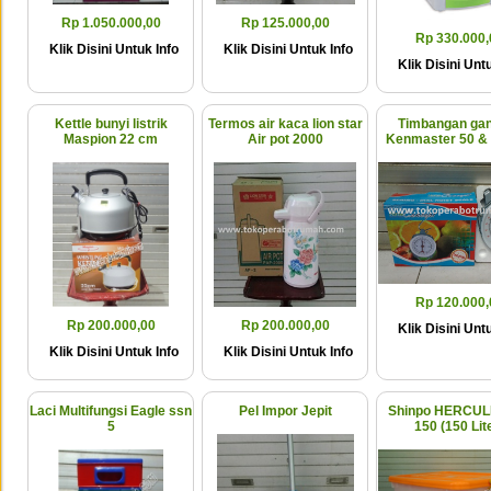
Rp 1.050.000,00
Rp 125.000,00
Rp 330.000,
Klik Disini Untuk Info
Klik Disini Untuk Info
Klik Disini Untu
Kettle bunyi listrik
Termos air kaca lion star
Timbangan ga
Maspion 22 cm
Air pot 2000
Kenmaster 50 & 
Rp 120.000,
Rp 200.000,00
Rp 200.000,00
Klik Disini Untu
Klik Disini Untuk Info
Klik Disini Untuk Info
Laci Multifungsi Eagle ssn
Pel Impor Jepit
Shinpo HERCUL
5
150 (150 Lit