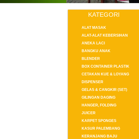
KATEGORI
ALAT MASAK
ALAT-ALAT KEBERSIHAN
ANEKA LACI
BANGKU ANAK
BLENDER
BOX CONTAINER PLASTIK
CETAKAN KUE & LOYANG
DISPENSER
GELAS & CANGKIR (SET)
GILINGAN DAGING
HANGER, FOLDING
JUICER
KARPET SPONGES
KASUR PALEMBANG
KERANJANG BAJU