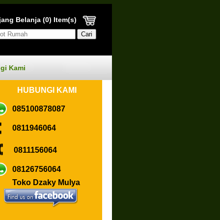
ang Belanja (0) Item(s)
gi Kami
HUBUN
GI KAMI
085100878087
0811946064
0811156064
08126756064
Toko Dzaky Mulya